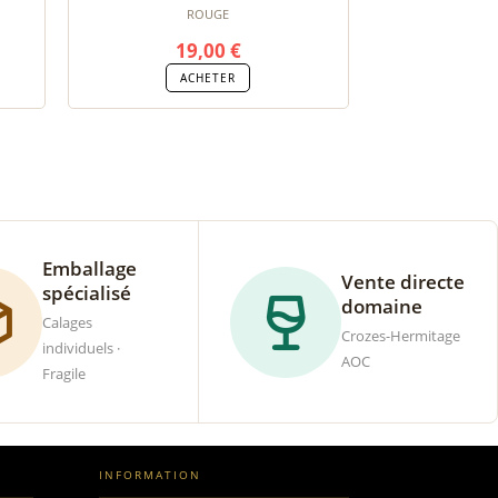
ROUGE
19,00
€
ACHETER
Emballage
Vente directe
spécialisé
domaine
Calages
Crozes-Hermitage
individuels ·
AOC
Fragile
INFORMATION