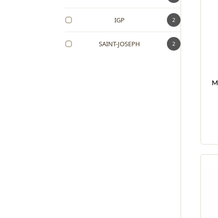
IGP
2
SAINT-JOSEPH
2
M