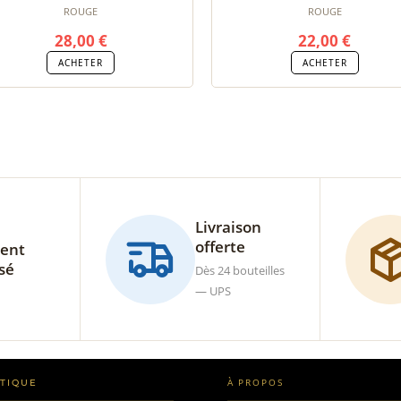
ROUGE
ROUGE
28,00
€
22,00
€
ACHETER
ACHETER
Livraison
offerte
ent
sé
Dès 24 bouteilles
— UPS
À PROPOS
TIQUE