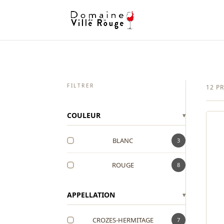
FILTRER
12 P
COULEUR
▾
BLANC
3
ROUGE
8
APPELLATION
▾
CROZES-HERMITAGE
7